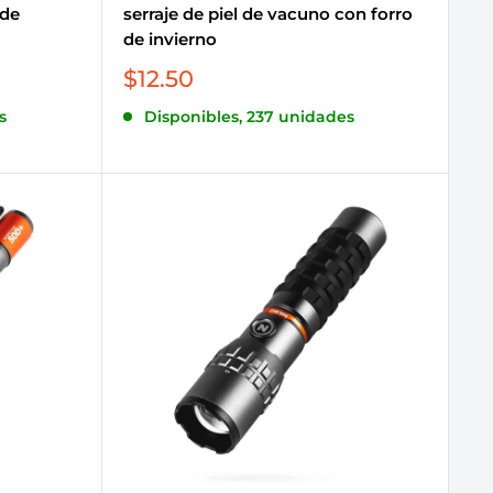
 de
serraje de piel de vacuno con forro
de invierno
Precio
$12.50
de
s
Disponibles, 237 unidades
venta