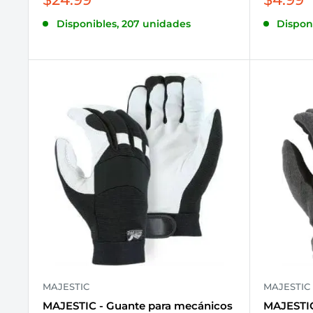
de
de
Disponibles, 207 unidades
Dispon
venta
venta
MAJESTIC
MAJESTIC
MAJESTIC - Guante para mecánicos
MAJESTIC