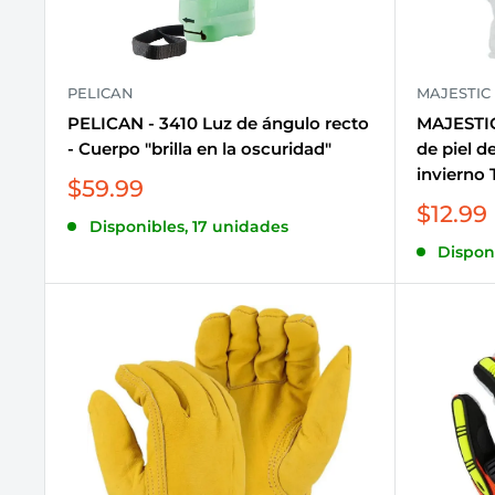
PELICAN
MAJESTIC
PELICAN - 3410 Luz de ángulo recto
MAJESTIC
- Cuerpo "brilla en la oscuridad"
de piel d
invierno 
Precio
$59.99
de
Precio
$12.99
Disponibles, 17 unidades
venta
de
Dispon
venta