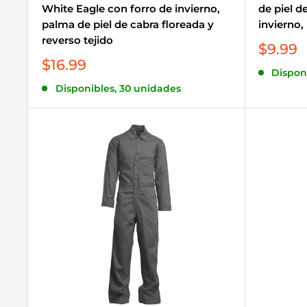
White Eagle con forro de invierno,
de piel d
palma de piel de cabra floreada y
invierno,
reverso tejido
Precio
$9.99
de
Precio
$16.99
Dispon
venta
de
Disponibles, 30 unidades
venta