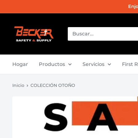
Ir
Enj
directamente
al
Becker
contenido
Safety
and
Supply
Hogar
Productos
Servicios
First 
Inicio
COLECCIÓN OTOÑO