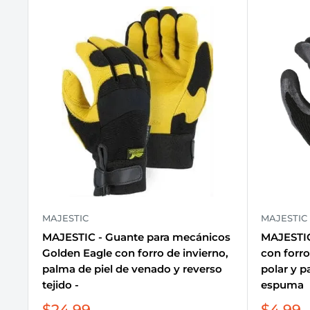
MAJESTIC
MAJESTIC
MAJESTIC - Guante para mecánicos
MAJESTIC 
Golden Eagle con forro de invierno,
con forro
palma de piel de venado y reverso
polar y p
tejido -
espuma
Precio
Precio
$24.99
$4.99