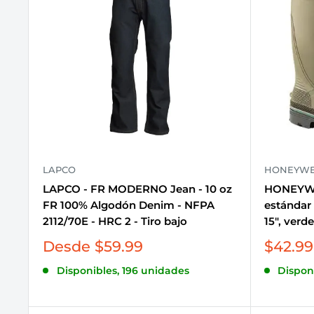
LAPCO
HONEYWE
LAPCO - FR MODERNO Jean - 10 oz
HONEYWEL
FR 100% Algodón Denim - NFPA
estándar
2112/70E - HRC 2 - Tiro bajo
15", verde
Precio
Precio
Desde $59.99
$42.99
de
de
Disponibles, 196 unidades
Dispon
venta
venta