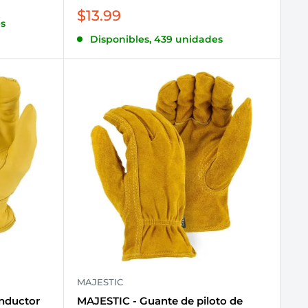
Precio
$13.99
s
de
Disponibles, 439 unidades
venta
MAJESTIC
nductor
MAJESTIC - Guante de piloto de