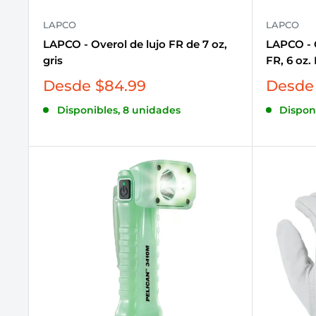
LAPCO
LAPCO
LAPCO - Overol de lujo FR de 7 oz,
LAPCO - O
gris
FR, 6 oz.
Precio
Precio
Desde $84.99
Desde 
de
de
Disponibles, 8 unidades
Dispon
venta
venta