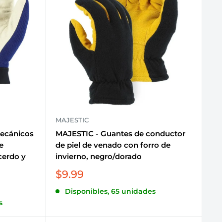
MAJESTIC
ecánicos
MAJESTIC - Guantes de conductor
e
de piel de venado con forro de
cerdo y
invierno, negro/dorado
Precio
$9.99
de
Disponibles, 65 unidades
venta
s