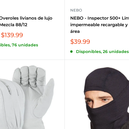
NEBO
veroles livianos de lujo
NEBO - Inspector 500+ Lin
 Mezcla 88/12
impermeable recargable y 
área
$139.99
Precio
$39.99
ibles, 76 unidades
de
Disponibles, 26 unidades
venta