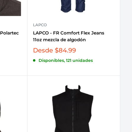
LAPCO
Polartec
LAPCO - FR Comfort Flex Jeans
11oz mezcla de algodón
Precio
Desde $84.99
de
Disponibles, 121 unidades
venta