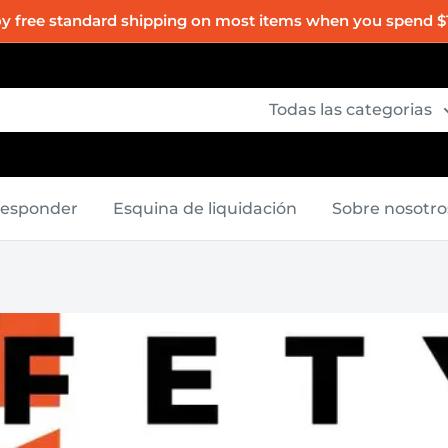
oy free standard shipping on most items when you spend $
Todas las categorias
Responder
Esquina de liquidación
Sobre nosotro