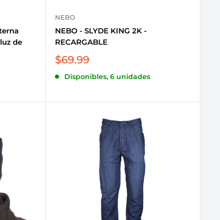
NEBO
terna
NEBO - SLYDE KING 2K -
luz de
RECARGABLE
Precio
$69.99
de
Disponibles, 6 unidades
venta