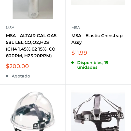
MSA
MSA
MSA - ALTAIR CAL GAS
MSA - Elastic Chinstrap
58L LEL,CO,O2,H2S
Assy
(CH4 1.45%,02 15%, CO
Precio
$11.99
60PPM, H2S 20PPM)
de
Disponibles, 19
venta
Precio
$200.00
unidades
de
Agotado
venta