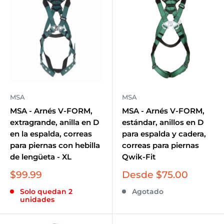
MSA
MSA
MSA - Arnés V-FORM,
MSA - Arnés V-FORM,
extragrande, anilla en D
estándar, anillos en D
en la espalda, correas
para espalda y cadera,
para piernas con hebilla
correas para piernas
de lengüeta - XL
Qwik-Fit
Precio
Precio
$99.99
Desde $75.00
de
de
Solo quedan 2
Agotado
venta
venta
unidades