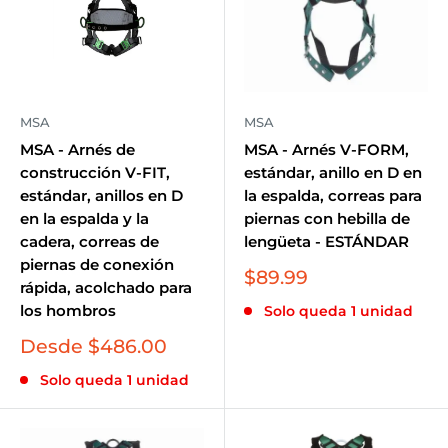
MSA
MSA
MSA - Arnés de
MSA - Arnés V-FORM,
construcción V-FIT,
estándar, anillo en D en
estándar, anillos en D
la espalda, correas para
en la espalda y la
piernas con hebilla de
cadera, correas de
lengüeta - ESTÁNDAR
piernas de conexión
Precio
$89.99
rápida, acolchado para
de
los hombros
Solo queda 1 unidad
venta
Precio
Desde $486.00
de
Solo queda 1 unidad
venta