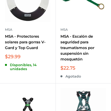
MSA
MSA
MSA - Protectores
MSA - Escalón de
solares para gorras V-
seguridad para
Gard y Top Guard
traumatismos por
suspensión sin
Precio
$29.99
mosquetón
de
Disponibles, 14
venta
Precio
$22.75
unidades
de
Agotado
venta