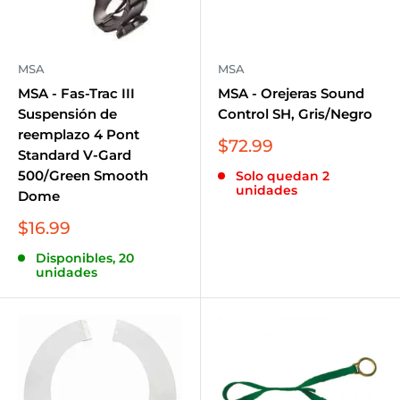
MSA
MSA
MSA - Fas-Trac III
MSA - Orejeras Sound
Suspensión de
Control SH, Gris/Negro
reemplazo 4 Pont
Precio
$72.99
Standard V-Gard
de
500/Green Smooth
Solo quedan 2
venta
unidades
Dome
Precio
$16.99
de
Disponibles, 20
venta
unidades