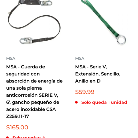
MSA
MSA
MSA - Cuerda de
MSA - Serie V,
seguridad con
Extensión, Sencillo,
absorción de energía de
Anillo en D
una sola pierna
Precio
$59.99
anticorrosión SERIE V,
de
6', gancho pequeño de
Solo queda 1 unidad
venta
acero inoxidable CSA
Z259.11-17
Precio
$165.00
de
Solo quedan 4