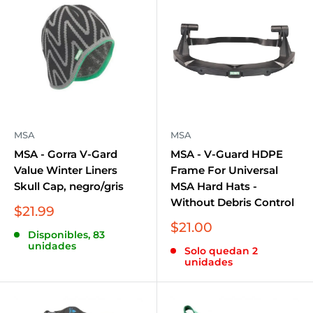
MSA
MSA
MSA - Gorra V-Gard
MSA - V-Guard HDPE
Value Winter Liners
Frame For Universal
Skull Cap, negro/gris
MSA Hard Hats -
Without Debris Control
Precio
$21.99
de
Precio
$21.00
Disponibles, 83
venta
de
unidades
Solo quedan 2
venta
unidades