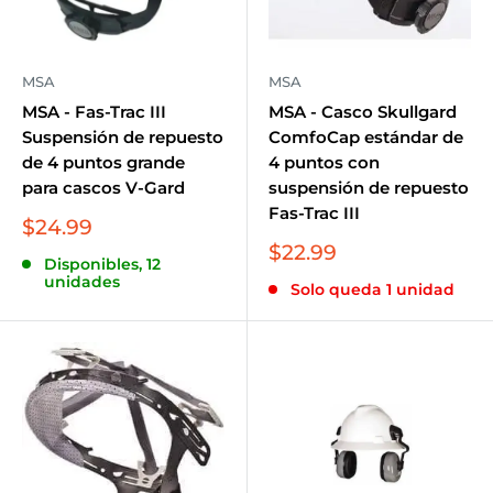
MSA
MSA
MSA - Fas-Trac III
MSA - Casco Skullgard
Suspensión de repuesto
ComfoCap estándar de
de 4 puntos grande
4 puntos con
para cascos V-Gard
suspensión de repuesto
Fas-Trac III
Precio
$24.99
de
Precio
$22.99
Disponibles, 12
venta
de
unidades
Solo queda 1 unidad
venta