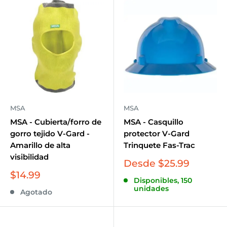
MSA
MSA
MSA - Cubierta/forro de
MSA - Casquillo
gorro tejido V-Gard -
protector V-Gard
Amarillo de alta
Trinquete Fas-Trac
visibilidad
Precio
Desde $25.99
de
Precio
$14.99
Disponibles, 150
venta
de
unidades
Agotado
venta