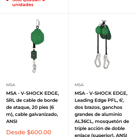
venta
unidades
MSA
MSA
MSA - V-SHOCK EDGE,
MSA - V-SHOCK EDGE,
SRL de cable de borde
Leading Edge PFL, 6',
de ataque, 20 pies (6
dos brazos, ganchos
m), cable galvanizado,
grandes de aluminio
ANSI
AL36CL, mosquetón de
triple acción de doble
Precio
Desde $600.00
enlace (superior), ANSI