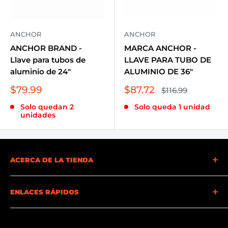
ANCHOR
ANCHOR
ANCHOR BRAND -
MARCA ANCHOR -
Llave para tubos de
LLAVE PARA TUBO DE
aluminio de 24"
ALUMINIO DE 36"
Precio
Precio
$79.99
$87.72
Precio
$116.99
habitual
de
de
Solo quedan 2
Solo queda 1 unidad
venta
venta
unidades
ACERCA DE LA TIENDA
En Becker Safety and Supply, comprendemos la
ENLACES RÁPIDOS
importancia de la seguridad. Es por eso que
ofrecemos una gama completa de suministros y
Preguntas más frecuentes
equipos de seguridad para satisfacer sus
Solicitud de crédito