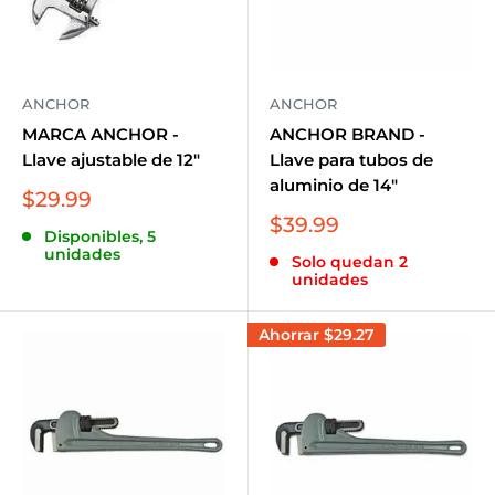
ANCHOR
ANCHOR
MARCA ANCHOR -
ANCHOR BRAND -
Llave ajustable de 12"
Llave para tubos de
aluminio de 14"
Precio
$29.99
de
Precio
$39.99
Disponibles, 5
venta
de
unidades
Solo quedan 2
venta
unidades
Ahorrar
$29.27